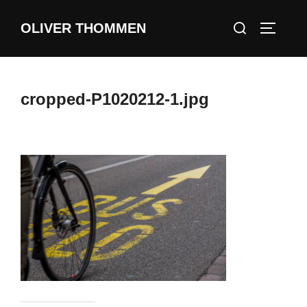
Zum
Suchen
OLIVER THOMMEN
Inhalt
SEITEN
nach:
springen
cropped-P1020212-1.jpg