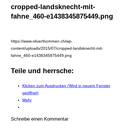
&
Navigation
cropped-landsknecht-mit-
umschalten
fahne_460-e1438345875449.png
https://www.oliverthommen.ch/wp-
content/uploads/2015/07/cropped-landsknecht-mit-
fahne_460-e1438345875449.png
Teile und herrsche:
Klicken zum Ausdrucken (Wird in neuem Fenster
geöffnet)
Mehr
Schreibe einen Kommentar