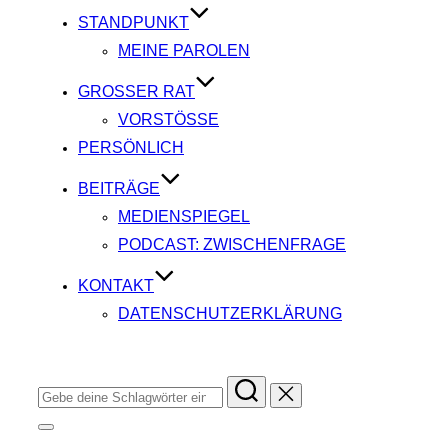
springen
STANDPUNKT
MEINE PAROLEN
GROSSER RAT
VORSTÖSSE
PERSÖNLICH
BEITRÄGE
MEDIENSPIEGEL
PODCAST: ZWISCHENFRAGE
KONTAKT
DATENSCHUTZERKLÄRUNG
Suchen
nach:
Seitenleiste