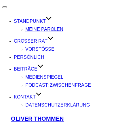
Navigation
umschalten
STANDPUNKT
MEINE PAROLEN
GROSSER RAT
VORSTÖSSE
PERSÖNLICH
BEITRÄGE
MEDIENSPIEGEL
PODCAST: ZWISCHENFRAGE
KONTAKT
DATENSCHUTZERKLÄRUNG
Zum
OLIVER THOMMEN
Inhalt