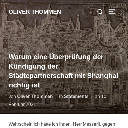
Zum
Suchen
OLIVER THOMMEN
Inhalt
SEITEN
nach:
springen
Warum eine Überprüfung der
Kündigung der
Städtepartnerschaft mit Shanghai
richtig ist
Veröffentlicht
von
Oliver Thommen
in
Statements
an
10.
am
Februar 2021
Wahrscheinlich hätte ich Ihnen, Herr Messerli, gegen