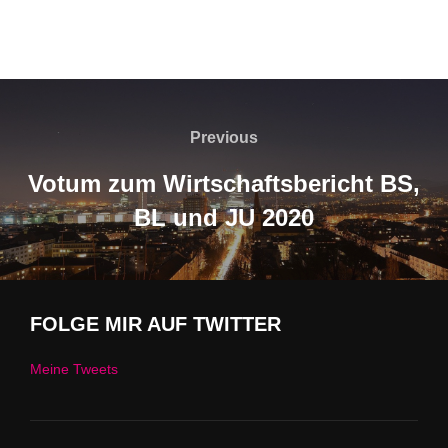
g
e
ö
f
f
n
e
Beitragsnavigation
t
)
Previous
Previous
Votum zum Wirtschaftsbericht BS,
BL und JU 2020
FOLGE MIR AUF TWITTER
Meine Tweets