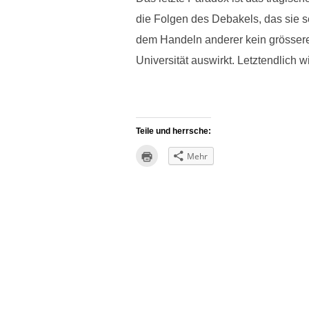
die Folgen des Debakels, das sie se
dem Handeln anderer kein grössere
Universität auswirkt. Letztendlich
Teile und herrsche:
K
Mehr
l
i
c
k
e
n
z
u
m
A
u
s
d
r
u
c
k
e