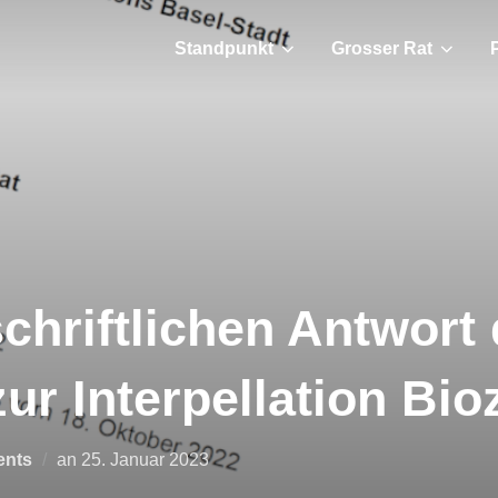
Standpunkt
Grosser Rat
chriftlichen Antwort 
ur Interpellation Bi
Veröffentlicht
ents
an
25. Januar 2023
am