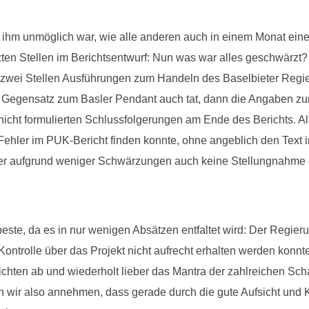
s ihm unmöglich war, wie alle anderen auch in einem Monat ein
ten Stellen im Berichtsentwurf: Nun was war alles geschwärzt?
n zwei Stellen Ausführungen zum Handeln des Baselbieter Regie
m Gegensatz zum Basler Pendant auch tat, dann die Angaben zur
nicht formulierten Schlussfolgerungen am Ende des Berichts. A
Fehler im PUK-Bericht finden konnte, ohne angeblich den Text i
er aufgrund weniger Schwärzungen auch keine Stellungnahme 
este, da es in nur wenigen Absätzen entfaltet wird: Der Regieru
ontrolle über das Projekt nicht aufrecht erhalten werden konnte.
flichten ab und wiederholt lieber das Mantra der zahlreichen S
wir also annehmen, dass gerade durch die gute Aufsicht und K