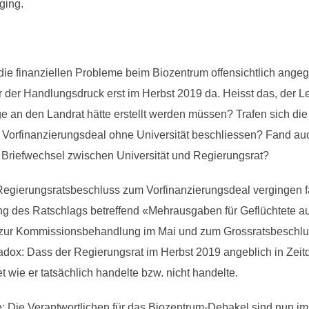
ging.
ie finanziellen Probleme beim Biozentrum offensichtlich ange
r der Handlungsdruck erst im Herbst 2019 da. Heisst das, der 
lage an den Landrat hätte erstellt werden müssen? Trafen sich 
Vorfinanzierungsdeal ohne Universität beschliessen? Fand auch
r Briefwechsel zwischen Universität und Regierungsrat?
gierungsratsbeschluss zum Vorfinanzierungsdeal vergingen fa
ung des Ratschlags betreffend «Mehrausgaben für Geflüchtete a
zur Kommissionsbehandlung im Mai und zum Grossratsbeschluss
radox: Dass der Regierungsrat im Herbst 2019 angeblich in Zeit
t wie er tatsächlich handelte bzw. nicht handelte.
he: Die Verantwortlichen für das Biozentrum-Debakel sind nun i