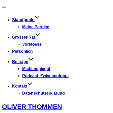
Navigation
umschalten
Standpunkt
Meine Parolen
Grosser Rat
Vorstösse
Persönlich
Beiträge
Medienspiegel
Podcast: Zwischenfrage
Kontakt
Datenschutzerklärung
Zum
OLIVER THOMMEN
Inhalt