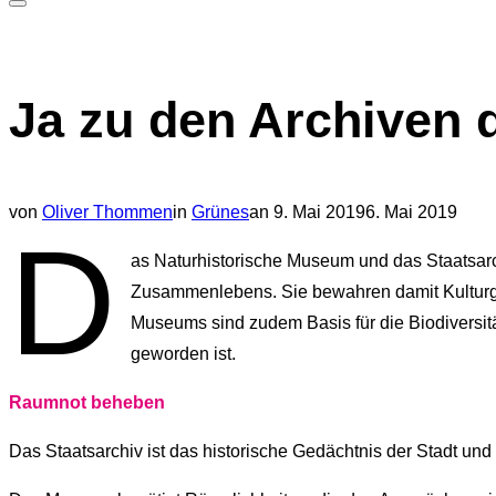
Seitenleiste
&
Navigation
Ja zu den Archiven 
umschalten
Veröffentlicht
von
Oliver Thommen
in
Grünes
an
9. Mai 2019
6. Mai 2019
D
am
as Naturhistorische Museum und das Staatsa
Zusammenlebens. Sie bewahren damit Kulturg
Museums sind zudem Basis für die Biodiversitä
geworden ist.
Raumnot beheben
Das Staatsarchiv ist das historische Gedächtnis der Stadt und