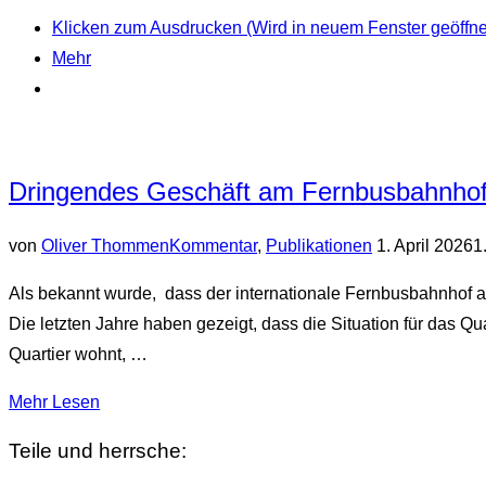
Wahlfreiheit
Klicken zum Ausdrucken (Wird in neuem Fenster geöffne
zwischen
Mehr
Religions-
und
Ethikunterricht
auf
Dringendes Geschäft am Fernbusbahnho
Primarstufe“
Veröffentlicht
von
Oliver Thommen
Kommentar
,
Publikationen
1. April 2026
1
am
Als bekannt wurde, dass der internationale Fernbusbahnhof 
Die letzten Jahre haben gezeigt, dass die Situation für das Qu
Quartier wohnt, …
über
Mehr
Lesen
„Dringendes
Teile und herrsche:
Geschäft