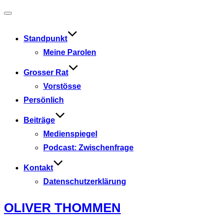
Navigation
umschalten
Standpunkt
Meine Parolen
Grosser Rat
Vorstösse
Persönlich
Beiträge
Medienspiegel
Podcast: Zwischenfrage
Kontakt
Datenschutzerklärung
Zum
OLIVER THOMMEN
Inhalt