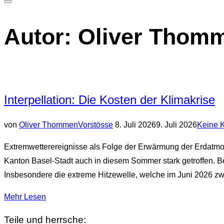
Seitenleiste
&
Autor:
Oliver Thom
Navigation
umschalten
Interpellation: Die Kosten der Klimakrise
Veröffentlicht
von
Oliver Thommen
Vorstösse
8. Juli 2026
9. Juli 2026
Keine 
am
Extremwetterereignisse als Folge der Erwärmung der Erdat
Kanton Basel-Stadt auch in diesem Sommer stark getroffen. B
Insbesondere die extreme Hitzewelle, welche im Juni 2026 z
über
Mehr
Lesen
„Interpellation:
Teile und herrsche: