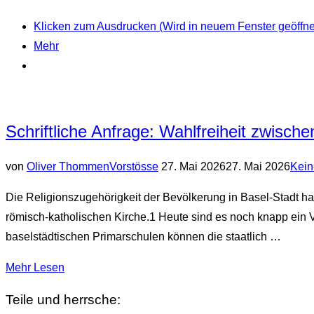
Die
Kosten
Klicken zum Ausdrucken (Wird in neuem Fenster geöffne
der
Mehr
Klimakrise“
Schriftliche Anfrage: Wahlfreiheit zwische
Veröffentlicht
von
Oliver Thommen
Vorstösse
27. Mai 2026
27. Mai 2026
Kei
am
Die Religionszugehörigkeit der Bevölkerung in Basel-Stadt hat
römisch-katholischen Kirche.1 Heute sind es noch knapp ein V
baselstädtischen Primarschulen können die staatlich …
über
Mehr
Lesen
„Schriftliche
Teile und herrsche:
Anfrage: