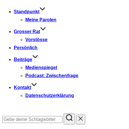
springen
Standpunkt
Meine Parolen
Grosser Rat
Vorstösse
Persönlich
Beiträge
Medienspiegel
Podcast: Zwischenfrage
Kontakt
Datenschutzerklärung
Suchen
nach: