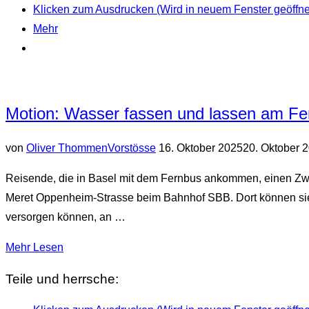
am
Klicken zum Ausdrucken (Wird in neuem Fenster geöffne
Fernbusbahnhof“
Mehr
Motion: Wasser fassen und lassen am Fe
Veröffentlicht
von
Oliver Thommen
Vorstösse
16. Oktober 2025
20. Oktober 
am
Reisende, die in Basel mit dem Fernbus ankommen, einen Zw
Meret Oppenheim-Strasse beim Bahnhof SBB. Dort können sie 
versorgen können, an …
über
Mehr
Lesen
„Motion:
Teile und herrsche:
Wasser
fassen